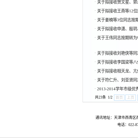
·
关于拟接收贺文星、郭
·
关于拟接收王燕等12
·
关于姜楠等3位同志按
·
关于拟接收申潇、殷玥
·
关于王伟同志按期转为
·
关于拟接收刘艳侠等同
·
关于拟接收李国梁等八
·
关于拟接收相天龙、亢
·
关于符仁升、刘亚贤同
·
2013-2014学年市
共23条 1/2
首页
上页
通讯地址：天津市西青区西青
电话：022-87